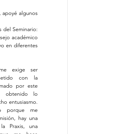
, apoyé algunos 
 del Seminario: 
nsejo académico 
 en diferentes 
e exige ser 
etido con la 
rmado por este 
e obtenido lo 
ho entusiasmo. 
io porque me 
misión, hay una 
a Praxis, una 