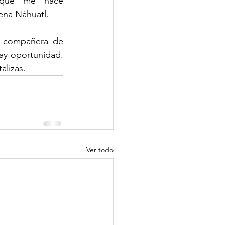
a que me hace 
gena Náhuatl.
y compañera de 
ay oportunidad. 
alizas.
Ver todo