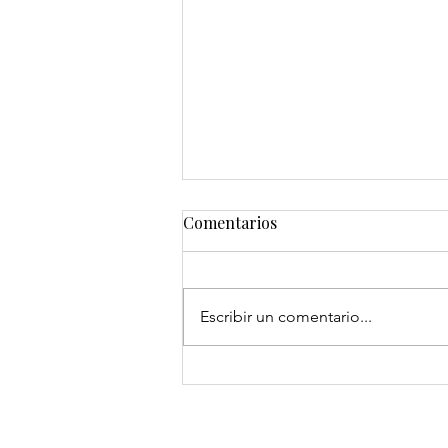
Comentarios
Escribir un comentario...
Celebrando Logros y
Compromisos: Graduación
Anual de Formación en