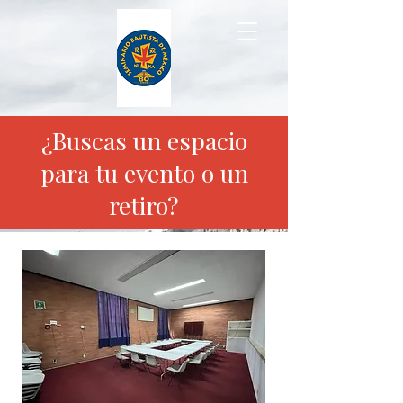
¿Buscas un espacio
para tu evento o un
retiro?