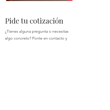
Pide tu cotización
¿Tienes alguna pregunta o necesitas
algo concreto?
Ponte en contacto y
cuéntanos cuales son tus necesidades
para que podamos empezar a trabajar
juntos.as.
Nombre
Apellido