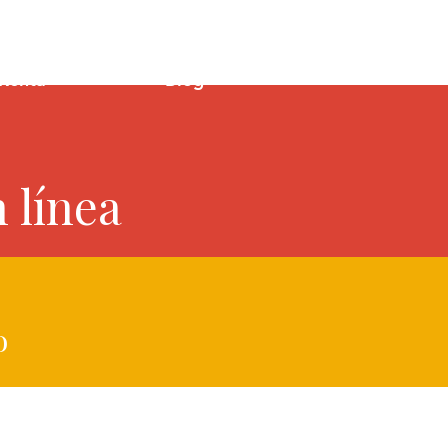
Renta
Blog
 línea
o