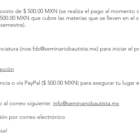
 costo de $ 500.00 MXN (se realiza el pago al momento de
,500.00 MXN que cubre las materias que se lleven en el s
 semestre).
ciatura (
noe.fdz@seminariobautista.mx
) para iniciar el
ipción
encia o vía PayPal ($ 500.00 MXN) para asegurar tu lugar 
al correo siguiente:
info@seminariobautista.mx
ión por correo electrónico
sa!​