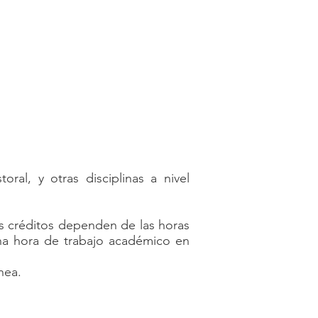
asesoría
sincrónica
ral, y otras disciplinas a nivel
os créditos dependen de las horas
una hora de trabajo académico en
nea.