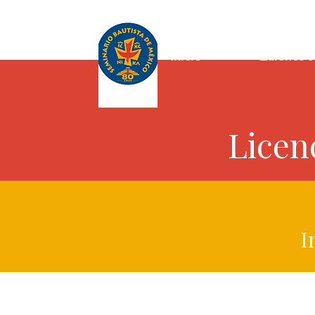
Inicio
Quiénes 
Licen
I