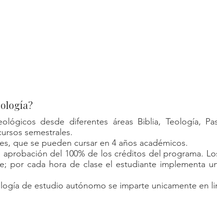
0%
nea
eología?
ógicos desde diferentes áreas Biblia, Teología, Pasto
cursos semestrales.
es, que se pueden cursar en 4 años académicos.
la aprobación del 100% de los créditos del programa. L
te; por cada hora de clase el estudiante implementa 
ogía de estudio autónomo se imparte unicamente en li