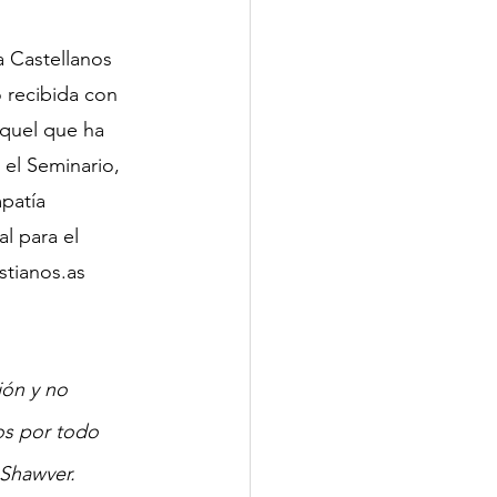
a Castellanos 
o recibida con 
quel que ha 
 el Seminario, 
patía 
l para el 
stianos.as 
ión y no 
s por todo 
 Shawver. 