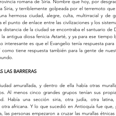
 provincia romana de Siria. Nombre que hoy, por desgra
a Siria, y terriblemente golpeada por el terremoto que
na hermosa ciudad, alegre, culta, multirracial y de gr
 el punto de enlace entre las civilizaciones y los sistema
a distancia de la ciudad se encontraba el santuario de 
a la antigua diosa fenicia Astarté, y ya para ese tiempo b
Lo interesante es que el Evangelio tenía respuesta para 
í como tiene respuesta también para la gente de nuest
 mundo.
S LAS BARRERAS
iudad amurallada, y dentro de ella había otras muralla
os. Al menos cinco grandes grupos tenían sus propi
. Había una sección siria, otra judía, otra latina, 
otra africana. Y lo que sucedió en Antioquía fue que, 
a, las personas empezaron a cruzar las murallas étnicas 