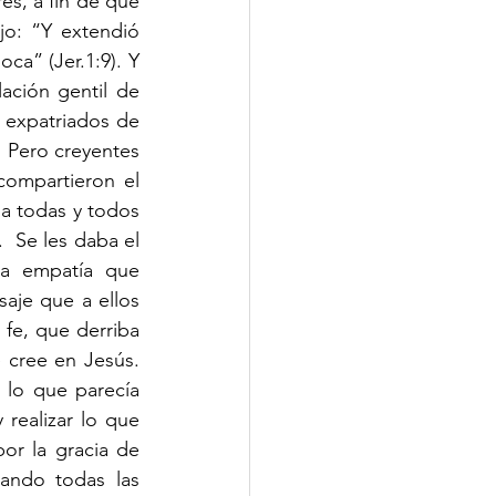
s, a fin de que 
jo: “Y extendió 
a” (Jer.1:9). Y 
ación gentil de 
 expatriados de 
 Pero creyentes 
ompartieron el 
a todas y todos 
  Se les daba el 
ia empatía que 
aje que a ellos 
fe, que derriba 
cree en Jesús. 
lo que parecía 
 realizar lo que 
r la gracia de 
ando todas las 