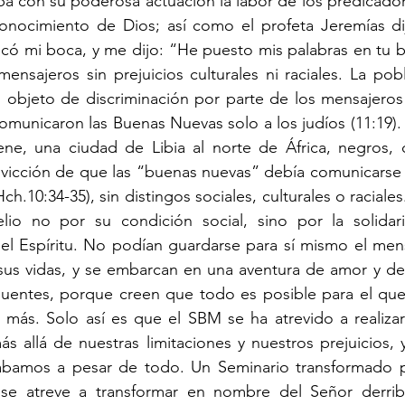
 con su poderosa actuación la labor de los predicadore
 conocimiento de Dios; así como el profeta Jeremías di
ó mi boca, y me dijo: “He puesto mis palabras en tu boc
ensajeros sin prejuicios culturales ni raciales. La pobl
o objeto de discriminación por parte de los mensajeros
omunicaron las Buenas Nuevas solo a los judíos (11:19). 
ne, una ciudad de Libia al norte de África, negros, c
nvicción de que las “buenas nuevas” debía comunicarse 
h.10:34-35), sin distingos sociales, culturales o raciales.
lio no por su condición social, sino por la solidar
el Espíritu. No podían guardarse para sí mismo el mens
sus vidas, y se embarcan en una aventura de amor y de 
uentes, porque creen que todo es posible para el que 
ás. Solo así es que el SBM se ha atrevido a realizar 
s allá de nuestras limitaciones y nuestros prejuicios, y
bamos a pesar de todo. Un Seminario transformado po
se atreve a transformar en nombre del Señor derrib