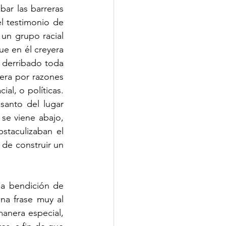
ar las barreras 
 testimonio de 
 un grupo racial 
e en él creyera 
 derribado toda 
era por razones 
al, o políticas. 
anto del lugar 
se viene abajo, 
staculizaban el 
de construir un 
la bendición de 
na frase muy al 
anera especial, 