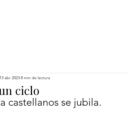
somos
Formación
Cátedra Pixley
13 abr 2023
8 min de lectura
 un ciclo
a castellanos se jubila.