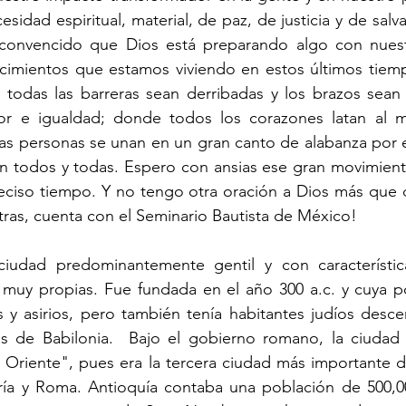
sidad espiritual, material, de paz, de justicia y de salv
convencido que Dios está preparando algo con nuest
ecimientos que estamos viviendo en estos últimos tiemp
 todas las barreras sean derribadas y los brazos sean 
r e igualdad; donde todos los corazones latan al m
 las personas se unan en un gran canto de alabanza por 
n todos y todas. Espero con ansias ese gran movimiento
eciso tiempo. Y no tengo otra oración a Dios más que d
ras, cuenta con el Seminario Bautista de México!
iudad predominantemente gentil y con característica
as muy propias. Fue fundada en el año 300 a.c. y cuya p
 y asirios, pero también tenía habitantes judíos desce
 de Babilonia.  Bajo el gobierno romano, la ciudad 
 Oriente", pues era la tercera ciudad más importante de
ía y Roma. Antioquía contaba una población de 500,000