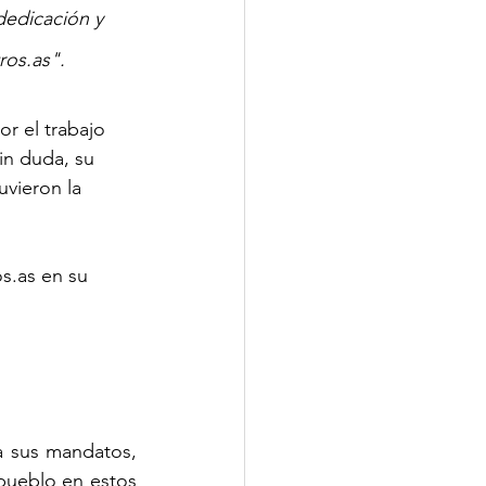
dedicación y 
ros.as
".
r el trabajo 
in duda, su 
uvieron la 
s.as en su 
a sus mandatos, 
pueblo en estos 