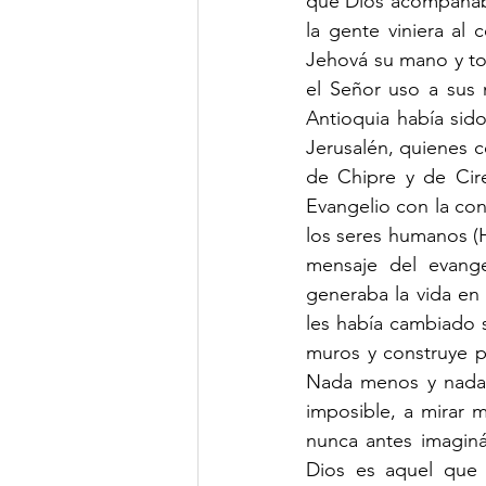
que Dios acompañaba
la gente viniera al
Jehová su mano y toc
el Señor uso a sus m
Antioquia había sid
Jerusalén, quienes c
de Chipre y de Cire
Evangelio con la co
los seres humanos (Hc
mensaje del evange
generaba la vida en 
les había cambiado 
muros y construye p
Nada menos y nada m
imposible, a mirar má
nunca antes imaginá
Dios es aquel que 