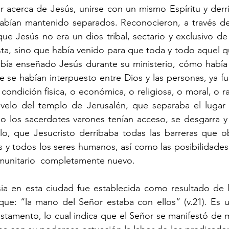
 acerca de Jesús, unirse con un mismo Espíritu y derrib
habían mantenido separados. Reconocieron, a través del
que Jesús no era un dios tribal, sectario y exclusivo de
a, sino que había venido para que toda y todo aquel qu
había enseñado Jesús durante su ministerio, cómo había
e se habían interpuesto entre Dios y las personas, ya fu
ondición física, o económica, o religiosa, o moral, o raci
velo del templo de Jerusalén, que separaba el lugar s
lo los sacerdotes varones tenían acceso, se desgarra y 
lo, que Jesucristo derribaba todas las barreras que ob
 y todos los seres humanos, así como las posibilidades 
munitario  completamente nuevo.
esia en esta ciudad fue establecida como resultado de 
que: “la mano del Señor estaba con ellos” (v.21). Es u
estamento, lo cual indica que el Señor se manifestó de m